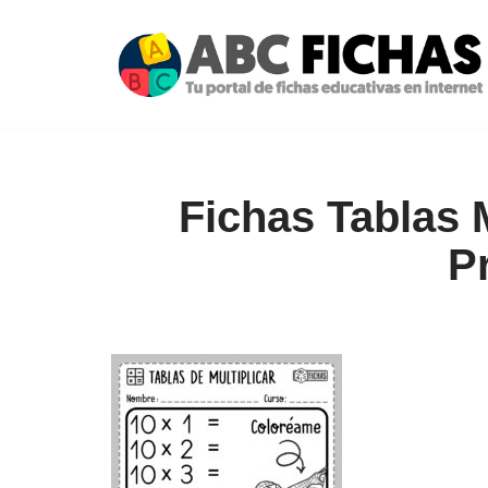
Saltar
al
contenido
Fichas Tablas M
P