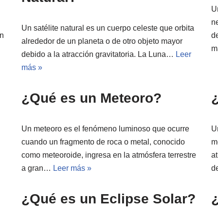
Un
n
Un satélite natural es un cuerpo celeste que orbita
en
d
alrededor de un planeta o de otro objeto mayor
m
debido a la atracción gravitatoria. La Luna…
Leer
más »
¿Qué es un Meteoro?
Un meteoro es el fenómeno luminoso que ocurre
U
cuando un fragmento de roca o metal, conocido
m
como meteoroide, ingresa en la atmósfera terrestre
at
a gran…
Leer más »
d
¿Qué es un Eclipse Solar?