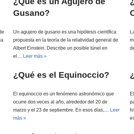
¿Qué es un Agujero de
Gusano?
de
Un agujero de gusano es una hipótesis científica
L
la
propuesta en la teoría de la relatividad general de
mu
Albert Einstein. Describe un posible túnel en
d
el…
Leer más »
¿Qué es el Equinoccio?
El equinoccio es un fenómeno astronómico que
E
ocurre dos veces al año, alrededor del 20 de
p
marzo y el 23 de septiembre. En esos días,…
Leer
hi
más »
e