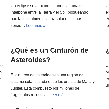
Un eclipse solar ocurre cuando la Luna se
U
interpone entre la Tierra y el Sol, bloqueando
e
parcial o totalmente la luz solar en ciertas
e
zonas…
Leer más »
l
¿Qué es un Cinturón de
Asteroides?
do
U
ol
o
El cinturón de asteroides es una región del
e
en
sistema solar situada entre las órbitas de Marte y
u
Júpiter. Está compuesto por millones de
fragmentos rocosos…
Leer más »