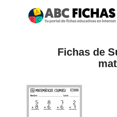
Saltar
al
contenido
Fichas de S
mat