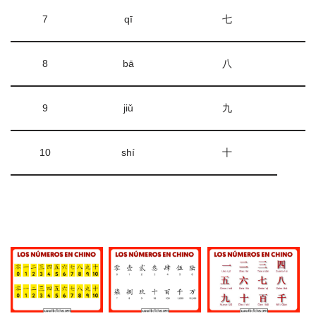
7
qī
七
8
bā
八
9
jiǔ
九
10
shí
十