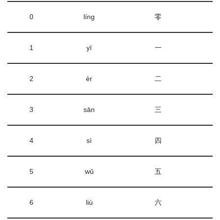
0
líng
零
1
yī
一
2
èr
二
3
sān
三
4
sì
四
5
wǔ
五
6
liù
六