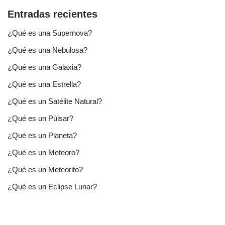
Entradas recientes
¿Qué es una Supernova?
¿Qué es una Nebulosa?
¿Qué es una Galaxia?
¿Qué es una Estrella?
¿Qué es un Satélite Natural?
¿Qué es un Púlsar?
¿Qué es un Planeta?
¿Qué es un Meteoro?
¿Qué es un Meteorito?
¿Qué es un Eclipse Lunar?